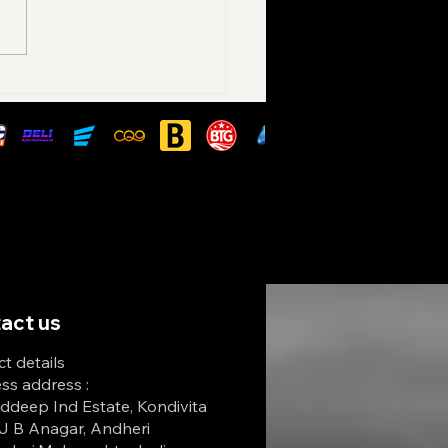
Aviator Bet Works: Rules,
egies & Tips to Win Big in
act us
t details
ss address :
ddeep Ind Estate, Kondivita
J B Anagar, Andheri