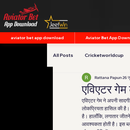
aviator bet app download
Aviator Bet App Dow
All Posts
Cricketworldcup
Rattana Papun
26 ज
एविएटर गेम क
एविएटर गेम ने अपनी सादगी,
लोकप्रियता हासिल की है।
है। हालाँकि, लगातार जीत
आवश्यकता होती है। इस ब्लॉ