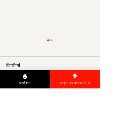
टिप्पणियां
प्रमोशन
साइन अप बोनस 500
कोमेन्ट लिखें
Aviator Bet Registration:
How Aviator Be
सुरक्षित और तेज़ रजिस्ट्रेशन के
Rules, Strategie
लिए यहाँ क्लिक करें
to Win Big in Ind