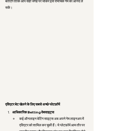
बताएंगे ताकि आप सही जगह पर जाकर इस रोमांचक गेम का आनंद ले 
सकें।
एविएटर बेट खेलने के लिए सबसे अच्छे प्लेटफ़ॉर्म
आधिकारिक Betting वेबसाइट्स
कई ऑनलाइन बेटिंग साइट्स अब अपने गेम लाइनअप में 
एविएटर को शामिल कर चुकी हैं। ये प्लेटफ़ॉर्म आम तौर पर 