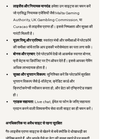
लाइसेंस और नियामक मानदंड:
 हमेशा उन साइट्स का चयन करें 
जो प्रसिद्ध नियामक एजेंसियों जैसे Malta Gaming 
Authority, UK Gambling Commission, या 
Curacao से लाइसेंस प्राप्त हों। इससे निष्पक्षता और सुरक्षा की 
गारंटी मिलती है।
यूज़र रिव्यू और प्रतिष्ठा:
 स्वतंत्र मंचों और समीक्षाओं में प्लेटफ़ॉर्म 
की समीक्षा जांचें ताकि आप इसकी भरोसेमंदता का पता लगा सकें।
बोनस और प्रचार:
 ऐसे प्लेटफ़ॉर्म देखें जो आकर्षक स्वागत बोनस, 
फ्री बेट्स या डिपॉजिट पर टैग ऑफर देते हैं। इससे आपका गेमिंग 
अधिक लाभदायक होता है।
सुरक्षा और भुगतान विकल्प:
 सुनिश्चित करें कि प्लेटफ़ॉर्म सुरक्षित 
भुगतान विकल्प जैसे ई-वॉलेट्स, क्रेडिट कार्ड और 
क्रिप्टोकरेन्सी स्वीकार करता हो, और डेटा को एन्क्रिप्टेड रखता 
हो।
ग्राहक सहायता:
 Live chat, ईमेल या फोन के जरिए सहायता 
प्रदान करने वाली विश्वसनीय सेवा वाली साइट का ही चयन करें।
अनधिकारिक या अवैध साइट से रहना सुरक्षित
गैर-लाइसेंस प्राप्त साइट्स से खेलने से बचें क्योंकि वे धोखाधड़ी का 
जोखिम बढ़ाते हैं, और आपके पैसे या डेटा की सुरक्षा खतरे में पड़ सकती 