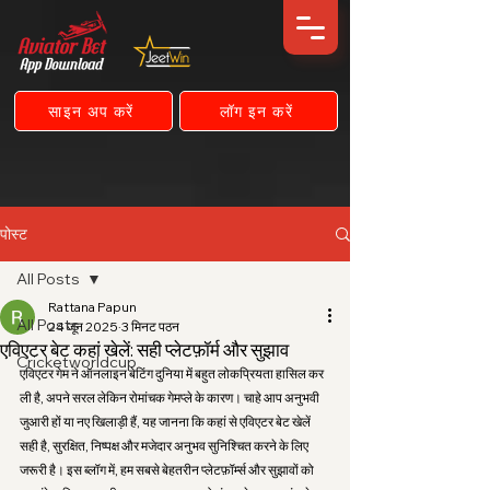
साइन अप करें
लॉग इन करें
पोस्ट
All Posts
Rattana Papun
All Posts
24 जून 2025
3 मिनट पठन
एविएटर बेट कहां खेलें: सही प्लेटफ़ॉर्म और सुझाव
Cricketworldcup
एविएटर गेम ने ऑनलाइन बेटिंग दुनिया में बहुत लोकप्रियता हासिल कर 
ली है, अपने सरल लेकिन रोमांचक गेमप्ले के कारण। चाहे आप अनुभवी 
जुआरी हों या नए खिलाड़ी हैं, यह जानना कि कहां से एविएटर बेट खेलें 
सही है, सुरक्षित, निष्पक्ष और मजेदार अनुभव सुनिश्चित करने के लिए 
जरूरी है। इस ब्लॉग में, हम सबसे बेहतरीन प्लेटफ़ॉर्म्स और सुझावों को 