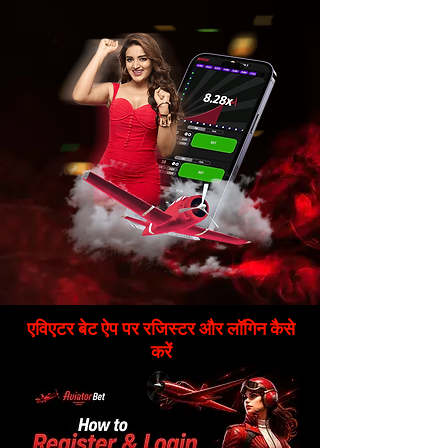
एविएटर बेट ऐप पर रजिस्टर और लॉगिन कैसे
करें