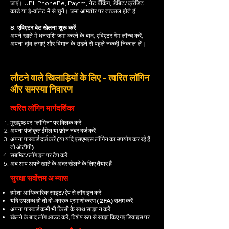
जाएं। UPI, PhonePe, Paytm, नेट बैंकिंग, डेबिट/क्रेडिट
कार्ड या ई-वॉलेट में से चुनें। जमा आमतौर पर तत्काल होते हैं.
8. एविएटर बेट खेलना शुरू करें
अपने खाते में धनराशि जमा करने के बाद, एविएटर गेम लॉन्च करें,
अपना दांव लगाएं और विमान के उड़ने से पहले नकदी निकाल लें।
लौटने वाले खिलाड़ियों के लिए - त्वरित लॉगिन
और समस्या निवारण
त्वरित लॉगिन मार्गदर्शिका
मुखपृष्ठ पर "लॉगिन" पर क्लिक करें
अपना पंजीकृत ईमेल या फ़ोन नंबर दर्ज करें
अपना पासवर्ड दर्ज करें (या यदि एसएमएस लॉगिन का उपयोग कर रहे हैं
तो ओटीपी)
सबमिट/लॉग इन पर टैप करें
अब आप अपने खाते के अंदर खेलने के लिए तैयार हैं
सुरक्षा सर्वोत्तम अभ्यास
हमेशा आधिकारिक साइट/ऐप से लॉग इन करें
यदि उपलब्ध हो तो दो-कारक प्रमाणीकरण (2FA) सक्षम करें
अपना पासवर्ड कभी भी किसी के साथ साझा न करें
खेलने के बाद लॉग आउट करें, विशेष रूप से साझा किए गए डिवाइस पर