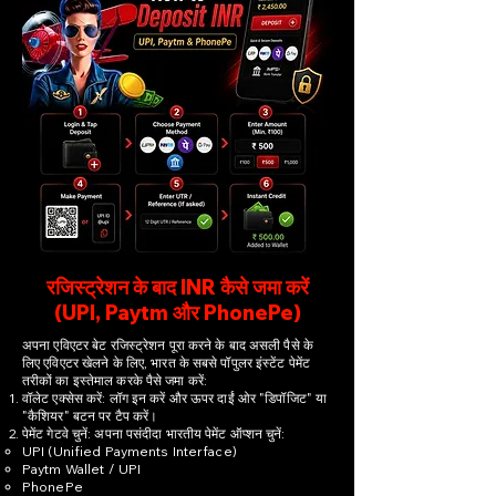
रजिस्ट्रेशन के बाद INR कैसे जमा करें
(UPI, Paytm और PhonePe)
अपना एविएटर बेट रजिस्ट्रेशन पूरा करने के बाद असली पैसे के
लिए एविएटर खेलने के लिए, भारत के सबसे पॉपुलर इंस्टेंट पेमेंट
तरीकों का इस्तेमाल करके पैसे जमा करें:
वॉलेट एक्सेस करें: लॉग इन करें और ऊपर दाईं ओर "डिपॉजिट" या
"कैशियर" बटन पर टैप करें।
पेमेंट गेटवे चुनें: अपना पसंदीदा भारतीय पेमेंट ऑप्शन चुनें:
UPI (Unified Payments Interface)
Paytm Wallet / UPI
PhonePe