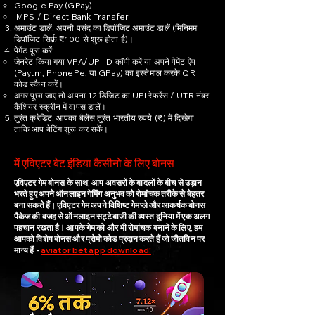
Google Pay (GPay)
IMPS / Direct Bank Transfer
अमाउंट डालें: अपनी पसंद का डिपॉजिट अमाउंट डालें (मिनिमम
डिपॉजिट सिर्फ़ ₹100 से शुरू होता है)।
पेमेंट पूरा करें:
जेनरेट किया गया VPA/UPI ID कॉपी करें या अपने पेमेंट ऐप
(Paytm, PhonePe, या GPay) का इस्तेमाल करके QR
कोड स्कैन करें।
अगर पूछा जाए तो अपना 12-डिजिट का UPI रेफरेंस / UTR नंबर
कैशियर स्क्रीन में वापस डालें।
तुरंत क्रेडिट: आपका बैलेंस तुरंत भारतीय रुपये (₹) में दिखेगा
ताकि आप बेटिंग शुरू कर सकें।
में एविएटर बेट इंडिया कैसीनो के लिए बोनस
एविएटर गेम बोनस के साथ, आप अवसरों के बादलों के बीच से उड़ान
भरते हुए अपने ऑनलाइन गेमिंग अनुभव को रोमांचक तरीके से बेहतर
बना सकते हैं। एविएटर गेम अपने विशिष्ट गेमप्ले और आकर्षक बोनस
पैकेज की वजह से ऑनलाइन सट्टेबाजी की व्यस्त दुनिया में एक अलग
पहचान रखता है। आपके गेम को और भी रोमांचक बनाने के लिए, हम
आपको विशेष बोनस और प्रोमो कोड प्रदान करते हैं जो जीतविन पर
मान्य हैं -
aviator bet app download!