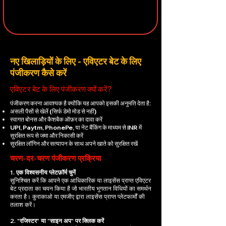
नए खिलाड़ियों के लिए - एविएटर बेट के लिए
पंजीकरण कैसे करें
एविएटर बेट के लिए पंजीकरण क्यों करें?
पंजीकरण करना आवश्यक है क्योंकि यह आपको इसकी अनुमति देता है:
असली पैसों से खेलें (सिर्फ डेमो मोड से नहीं)
स्वागत बोनस और कैशबैक ऑफ़र का दावा करें
UPI, Paytm, PhonePe, या नेट बैंकिंग के माध्यम से INR में
सुरक्षित रूप से जमा और निकासी करें
सुरक्षित लॉगिन और सत्यापन के साथ अपने खाते को सुरक्षित रखें
चरण-दर-चरण पंजीकरण प्रक्रिया
1. एक विश्वसनीय प्लेटफ़ॉर्म चुनें
सुनिश्चित करें कि आपने एक आधिकारिक या लाइसेंस प्राप्त एविएटर
बेट प्रदाता का चयन किया है जो भारतीय भुगतान विधियों का समर्थन
करता है। कुराकाओ या एमजीए द्वारा लाइसेंस प्राप्त प्लेटफार्मों की
तलाश करें।
2. "रजिस्टर" या "साइन अप" पर क्लिक करें