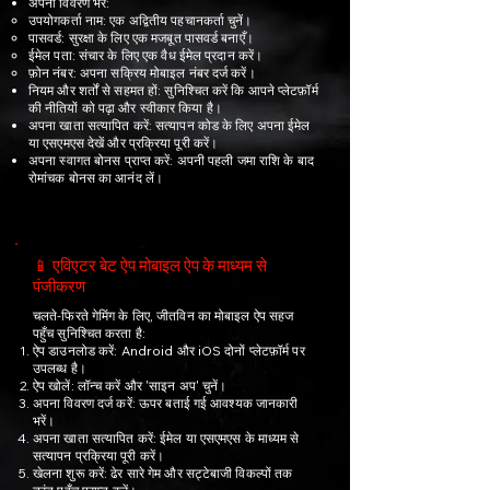
अपना विवरण भरें:
उपयोगकर्ता नाम: एक अद्वितीय पहचानकर्ता चुनें।
पासवर्ड: सुरक्षा के लिए एक मजबूत पासवर्ड बनाएँ।
ईमेल पता: संचार के लिए एक वैध ईमेल प्रदान करें।
फ़ोन नंबर: अपना सक्रिय मोबाइल नंबर दर्ज करें।
नियम और शर्तों से सहमत हों: सुनिश्चित करें कि आपने प्लेटफ़ॉर्म
की नीतियों को पढ़ा और स्वीकार किया है।
अपना खाता सत्यापित करें: सत्यापन कोड के लिए अपना ईमेल
या एसएमएस देखें और प्रक्रिया पूरी करें।
अपना स्वागत बोनस प्राप्त करें: अपनी पहली जमा राशि के बाद
रोमांचक बोनस का आनंद लें।
📱 एविएटर बेट ऐप मोबाइल ऐप के माध्यम से
पंजीकरण
चलते-फिरते गेमिंग के लिए, जीतविन का मोबाइल ऐप सहज
पहुँच सुनिश्चित करता है:
ऐप डाउनलोड करें: Android और iOS दोनों प्लेटफ़ॉर्म पर
उपलब्ध है।
ऐप खोलें: लॉन्च करें और 'साइन अप' चुनें।
अपना विवरण दर्ज करें: ऊपर बताई गई आवश्यक जानकारी
भरें।
अपना खाता सत्यापित करें: ईमेल या एसएमएस के माध्यम से
सत्यापन प्रक्रिया पूरी करें।
खेलना शुरू करें: ढेर सारे गेम और सट्टेबाजी विकल्पों तक