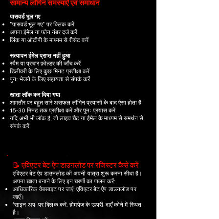
सामान्य लॉगिन समस्याएँ एवं समाधान
पासवर्ड भूल गए
"पासवर्ड भूल गए" पर क्लिक करें
अपना ईमेल या फ़ोन नंबर दर्ज करें
लिंक या ओटीपी के माध्यम से रीसेट करें
सत्यापन ईमेल प्राप्त नहीं हुआ
स्पैम या प्रचार फ़ोल्डर की जाँच करें
डिलीवरी के लिए कुछ मिनट प्रतीक्षा करें
पुनः भेजने के लिए सहायता से संपर्क करें
खाता लॉक कर दिया गया
आमतौर पर बहुत सारे असफल लॉगिन प्रयासों के बाद ऐसा होता है
15-30 मिनट तक प्रतीक्षा करें और पुनः प्रयास करें
यदि अभी भी लॉक है, तो लाइव चैट या ईमेल के माध्यम से समर्थन से
संपर्क करें
📝 एविएटर बेट ऐप डाउनलोड पर रजिस्टर कैसे करें
एविएटर बेट ऐप डाउनलोड की अपनी यात्रा शुरू करना सीधा है।
अपना खाता बनाने के लिए इन चरणों का पालन करें:
आधिकारिक वेबसाइट पर जाएँ: एविएटर बेट ऐप डाउनलोड पर
जाएँ।
'साइन अप' पर क्लिक करें: होमपेज के ऊपरी-दाएँ कोने में स्थित
है।